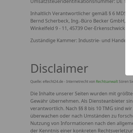
Umsatzsteueridentifikationsnummer: DE 198
Inhaltlich Verantwortlicher gemäß § 6 MDStV:
Bernd Scherbeck, Ing.-Büro Becker GmbH,
Winkelfeld 9 - 11, 45739 Oer-Erkenschwick
Zuständige Kammer: Industrie- und Handel
Disclaimer
Quelle: eRecht24.de - Internetrecht von
Rechtsanwalt
Sören Si
Die Inhalte unserer Seiten wurden mit größter 
Gewähr übernehmen. Als Diensteanbieter sind
verantwortlich. Nach §§ 8 bis 10 TMG sind wir
überwachen oder nach Umständen zu forschen,
Nutzung von Informationen nach den allgemei
der Kenntnis einer konkreten Rechtsverletz