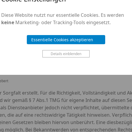
 577 823
Diese Website nutzt nur essentielle Cookies. Es werden
keine
Marketing- oder Tracking-Tools eingesetzt.
skammer (NRW)
Essentielle Cookies akzeptieren
Details einblenden
ebert
Sorgfalt erstellt. Für die Richtigkeit, Vollständigkeit und A
 wir gemäß § 7 Abs.1 TMG für eigene Inhalte auf diesen S
 als Diensteanbieter jedoch nicht verpflichtet, übermittel
 die auf eine rechtswidrige Tätigkeit hinweisen. Verpfli
nen Gesetzen bleiben hiervon unberührt. Eine diesbezügli
ung möglich. Bei Bekanntwerden von entsprechenden Rechts