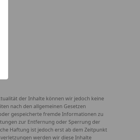
ktualität der Inhalte können wir jedoch keine
eiten nach den allgemeinen Gesetzen
te oder gespeicherte fremde Informationen zu
chtungen zur Entfernung oder Sperrung der
che Haftung ist jedoch erst ab dem Zeitpunkt
verletzungen werden wir diese Inhalte